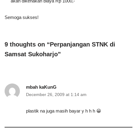
akan dikenakan biaya Rp 1000,-
Semoga sukses!
9 thoughts on “Perpanjangan STNK di
Samsat Sukoharjo”
mbah kaKunG
December 26, 2009 at 1:14 am
plastik na juga masih bayar y h h h 😀