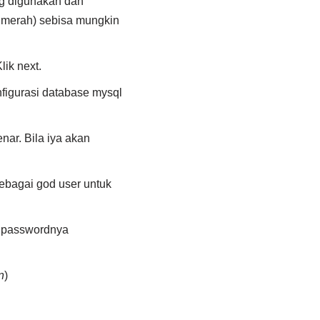
ng digunakan dan
 merah) sebisa mungkin
ik next.
nfigurasi database mysql
ar. Bila iya akan
ebagai god user untuk
 passwordnya
n
)