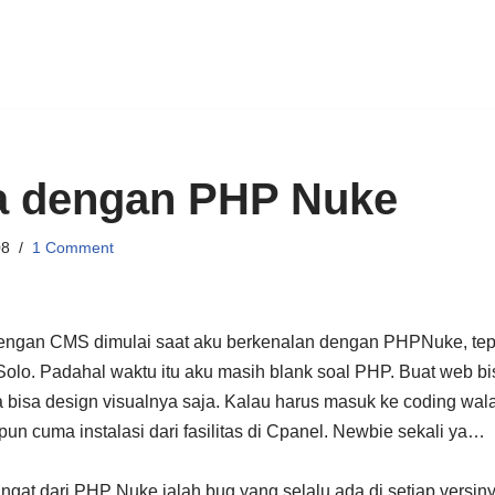
a dengan PHP Nuke
08
1 Comment
ngan CMS dimulai saat aku berkenalan dengan PHPNuke, tep
 Solo. Padahal waktu itu aku masih blank soal PHP. Buat web bi
 bisa design visualnya saja. Kalau harus masuk ke coding wala
 cuma instalasi dari fasilitas di Cpanel. Newbie sekali ya…
ingat dari PHP Nuke ialah bug yang selalu ada di setiap versiny