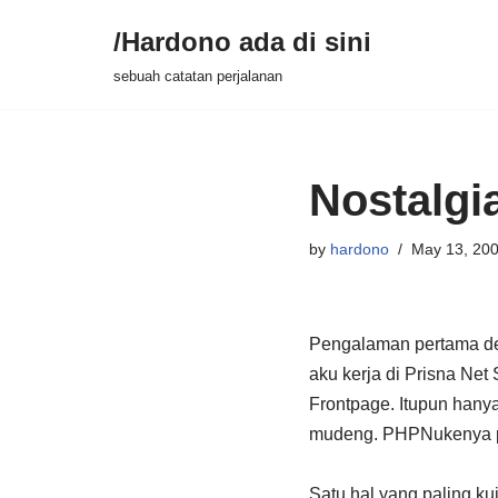
/Hardono ada di sini
Skip
sebuah catatan perjalanan
to
content
Nostalgi
by
hardono
May 13, 20
Pengalaman pertama de
aku kerja di Prisna Net
Frontpage. Itupun hanya
mudeng. PHPNukenya pun
Satu hal yang paling ku