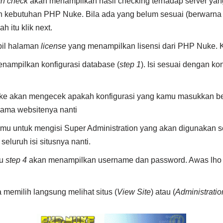
ion check
akan menampilkan hasil checking terhadap server ya
 kebutuhan PHP Nuke. Bila ada yang belum sesuai (berwarna
h itu klik next.
pil halaman
license
yang menampilkan lisensi dari PHP Nuke. Kl
nampilkan konfigurasi database (
step 1
). Isi sesuai dengan ko
e akan mengecek apakah konfigurasi yang kamu masukkan ben
nama websitenya nanti
u untuk mengisi Super Administration yang akan digunakan s
seluruh isi situsnya nanti.
tu
step 4
akan menampilkan username dan password. Awas lho
 memilih langsung melihat situs (
View Site
) atau (
Administratio