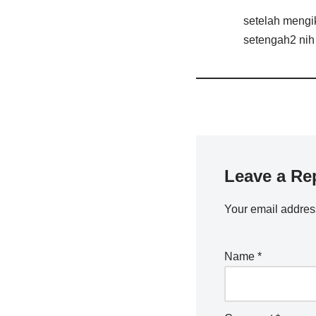
setelah mengik
setengah2 nih
Leave a Re
Your email address
Name
*