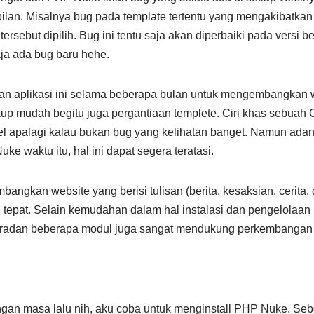
pilan. Misalnya bug pada template tertentu yang mengakibatka
tersebut dipilih. Bug ini tentu saja akan diperbaiki pada versi be
aja ada bug baru hehe.
an aplikasi ini selama beberapa bulan untuk mengembangkan 
kup mudah begitu juga pergantiaan templete. Ciri khas sebua
el apalagi kalau bukan bug yang kelihatan banget. Namun ad
e waktu itu, hal ini dapat segera teratasi.
angkan website yang berisi tulisan (berita, kesaksian, cerita,
 tepat. Selain kemudahan dalam hal instalasi dan pengelolaan
beradan beberapa modul juga sangat mendukung perkembangan w
engan masa lalu nih, aku coba untuk menginstall PHP Nuke. S