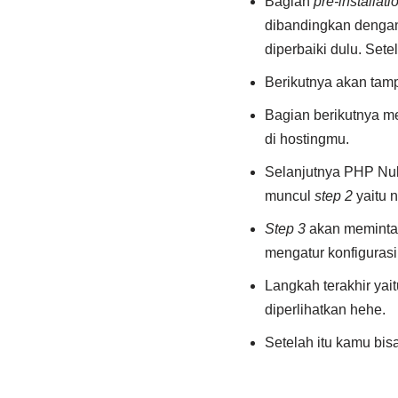
Bagian
pre-installat
dibandingkan dengan
diperbaiki dulu. Setela
Berikutnya akan tam
Bagian berikutnya me
di hostingmu.
Selanjutnya PHP Nuk
muncul
step 2
yaitu 
Step 3
akan memintam
mengatur konfigurasi 
Langkah terakhir yai
diperlihatkan hehe.
Setelah itu kamu bisa