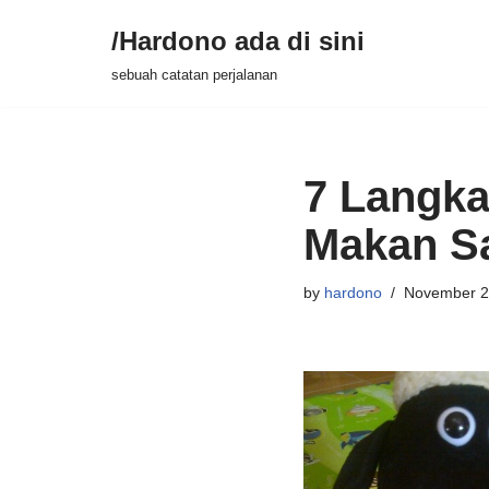
/Hardono ada di sini
Skip
sebuah catatan perjalanan
to
content
7 Langka
Makan S
by
hardono
November 2