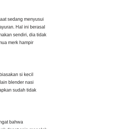
saat sedang menyusui
yuran. Hal ini berasal
akan sendiri, dia tidak
emua merk hampir
iasakan si kecil
lain blender nasi
rapkan sudah tidak
ingat bahwa