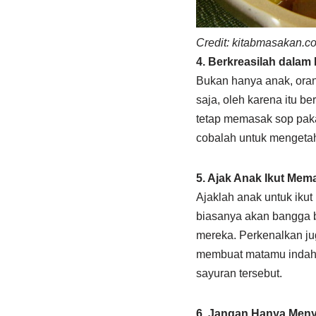
Credit: kitabmasakan.c
4. Berkreasilah dala
Bukan hanya anak, oran
saja, oleh karena itu b
tetap memasak sop pakai
cobalah untuk mengetah
5. Ajak Anak Ikut Mem
Ajaklah anak untuk ik
biasanya akan bangga b
mereka. Perkenalkan ju
membuat matamu indah,
sayuran tersebut.
6. Jangan Hanya Meny