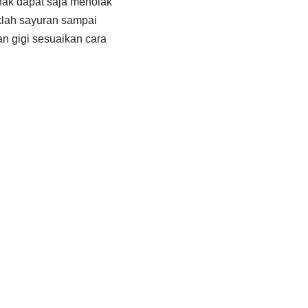
nak dapat saja menolak
klah sayuran sampai
an gigi sesuaikan cara