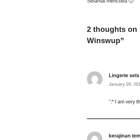
Selamat mencoba 🙂
2 thoughts on
Winswup”
Lingerie sets
January 28, 20
":* I am very t
kerajinan te