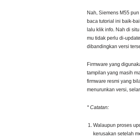
Nah, Siemens M55 pun f
baca tutorial ini baik-
lalu klik info. Nah di s
mu tidak perlu di-update
dibandingkan versi ters
Firmware yang digunaka
tampilan yang masih m
firmware resmi yang bil
menurunkan versi, sela
* Catatan:
Walaupun proses upda
kerusakan setelah me