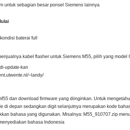
um untuk sebagian besar ponsel Siemens lainnya
ulai
ndisi baterai full
 penjualnya kabel flasher untuk Siemens M55, pilih yang model
di-update-kan
dent.utwente.nl/~landy/
M55 dan download firmware yang diinginkan. Untuk mengetahui
ode di depan sedangkan digit selanjutnya merupakan kode baha
kkan bahasa yang digunakan. Misalnya: M55_910707.zip men
menyediakan bahasa Indonesia