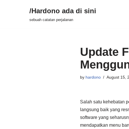
/Hardono ada di sini
Skip
sebuah catatan perjalanan
to
content
Update 
Menggun
by
hardono
August 15, 
Salah satu kehebatan 
langsung baik yang res
software yang seharusny
mendapatkan menu baru 